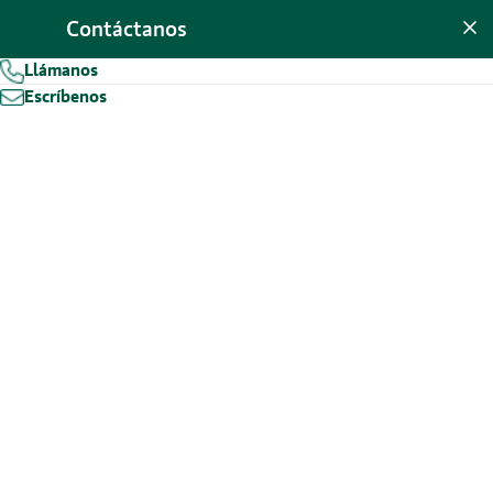
Contáctanos
CONTÁCTANOS
Llámanos
Escríbenos
Tus ahorros merecen
más
DEPÓSITO FLEXIBLE A 12 MESES
2,50%
TAE*
(2,50%TIN)
Desde 30.000€ hasta 300.000€.