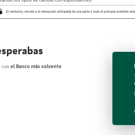
icando los tipos de cambio correspondientes.
El rembolso, rescate o la devolución anticipada de una parte o todo el principal invertido e
 esperabas
s con
el Banco más solvente