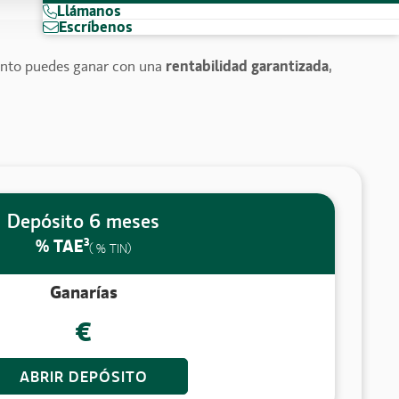
Llámanos
Escríbenos
ánto puedes ganar con una
rentabilidad garantizada
,
Depósito 6 meses
3
% TAE
(
% TIN)
Ganarías
€
ABRIR DEPÓSITO