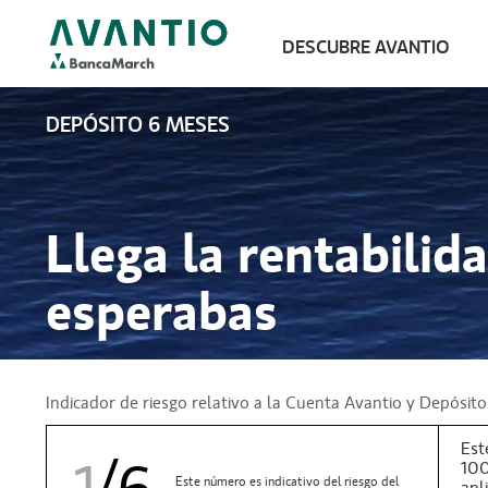
DESCUBRE AVANTIO
DEPÓSITO 6 MESES
Llega la rentabilid
esperabas
Indicador de riesgo relativo a la Cuenta Avantio y Depósito 
Est
100
Este número es indicativo del riesgo del