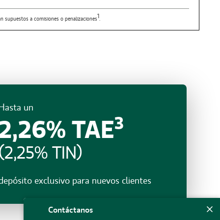
1
stán supuestos a comisiones o penalizaciones
.
Hasta un
3
2,26% TAE
(2,25% TIN)
depósito exclusivo para nuevos clientes
Contáctanos